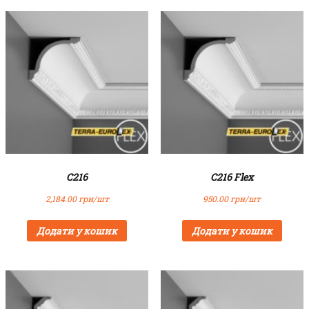
C216
C216 Flex
2,184.00
грн/шт
950.00
грн/шт
Додати у кошик
Додати у кошик