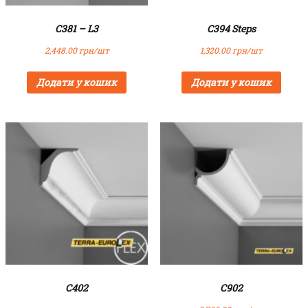
C381 – L3
C394 Steps
2,448.00
грн/шт
1,320.00
грн/шт
Додати у кошик
Додати у кошик
C402
C902