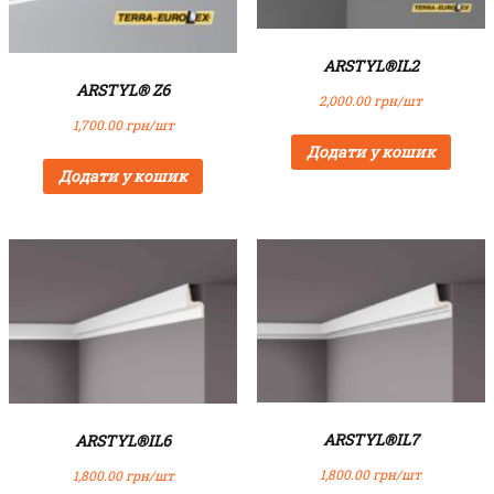
ARSTYL®IL2
ARSTYL® Z6
2,000.00
грн/шт
1,700.00
грн/шт
Додати у кошик
Додати у кошик
ARSTYL®IL7
ARSTYL®IL6
1,800.00
грн/шт
1,800.00
грн/шт