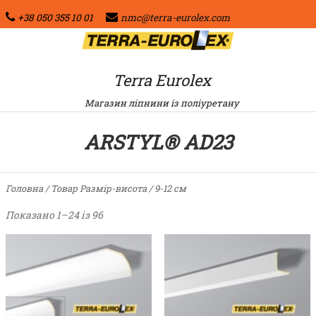
+38 050 355 10 01
nmc@terra-eurolex.com
Terra Eurolex
Магазин ліпнини із поліуретану
ARSTYL® AD23
Головна
/ Товар Размір-висота / 9-12 см
Показано 1–24 із 96