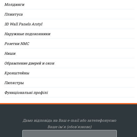
Молдинги
Плинтуса
3D Wall Panels Arstyl
Наружные подоконники
Розетки NMC
Ниши
Обрамление дверей и окон
Кронштейны
Пилястры
Функціональні профілі
Дамо відповідь на Ваш e-mail або зателефонуємо
Ваше ім'я (обов'язково)