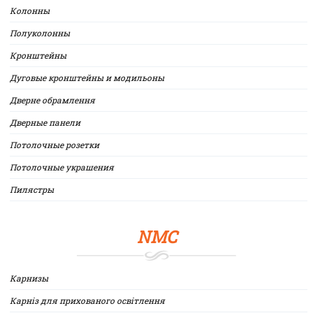
Колонны
Полуколонны
Кронштейны
Дуговые кронштейны и модильоны
Дверне обрамлення
Дверные панели
Потолочные розетки
Потолочные украшения
Пилястры
NMC
Карнизы
Карніз для прихованого освітлення