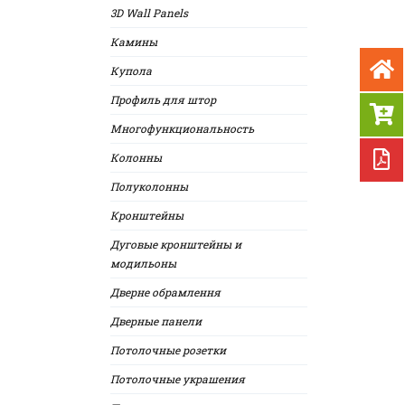
3D Wall Panels
Камины
Купола
Профиль для штор
Многофункциональность
Колонны
Полуколонны
Кронштейны
Дуговые кронштейны и
модильоны
Дверне обрамлення
Дверные панели
Потолочные розетки
Потолочные украшения