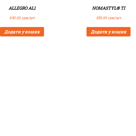
к
ALLEGRO AL1
NOMASTYL® TI
і
с
630.00
грн/шт
339.00
грн/шт
т
Додати у кошик
Додати у кошик
ь