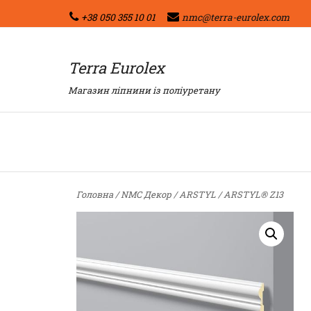
+38 050 355 10 01
nmc@terra-eurolex.com
Terra Eurolex
Магазин ліпнини із поліуретану
Головна
/
NMC Декор
/
ARSTYL
/ ARSTYL® Z13