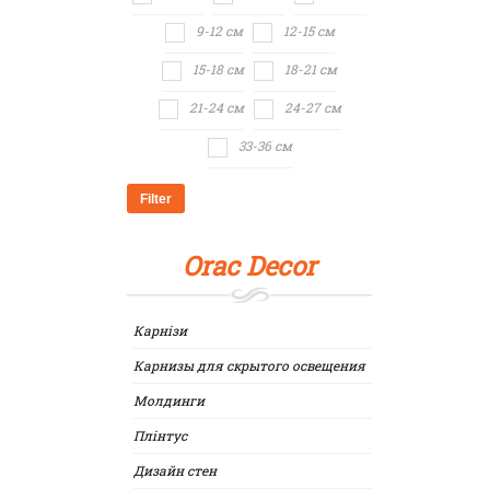
9-12 см
12-15 см
15-18 см
18-21 см
21-24 см
24-27 см
33-36 см
Filter
Orac Decor
Карнізи
Карнизы для скрытого освещения
Молдинги
Плінтус
Дизайн стен