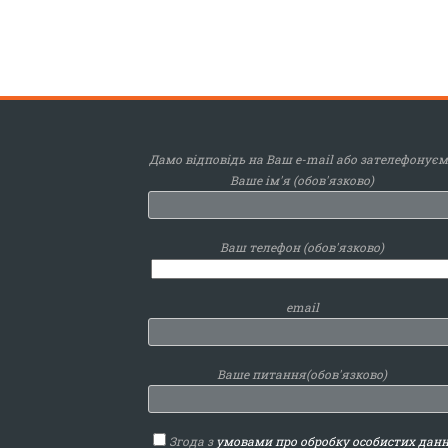
Дамо відповідь на Ваш e-mail або зателефонує
Ваше ім'я (обов'язково)
Ваш телефон (обов'язково)
email
Ваше питання(обов'язково)
Згода з
умовами про обробку особистих дан