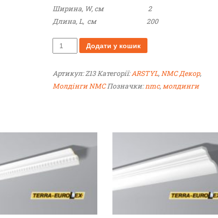
Ширина, W, см
2
Длина, L, см
200
A
Додати у кошик
R
S
Артикул:
Z13
Категорії:
ARSTYL
,
NMC Декор
,
T
Молдінги NMC
Позначки:
nmc
,
молдинги
Y
L
®
Z
1
3
к
і
л
ь