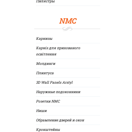
Пилястры
NMC
Карнизы
Карніз для прихованого
освітлення
Молдинги
Плинтуса
3D Wall Panels Arstyl
Наружные подоконники
Розетки NMC
Ниши
Обрамление дверей и окон
Кронштейны