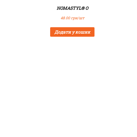
NOMASTYL® O
48.00
грн/шт
Додати у кошик