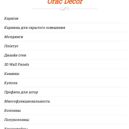
Orac Decor
Карнізи
Карнизы для скрытого освещения
Молдинги
Плінтус
Дизайн стен
3D Wall Panels
Камины
Купола
Профиль для штор
Многофункциональность
Колонны
Полуколонны
Кронштейны