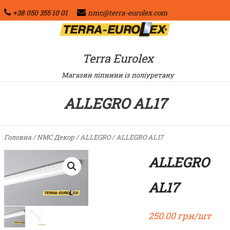
+38 050 355 10 01
nmc@terra-eurolex.com
Terra Eurolex
Магазин ліпнини із поліуретану
ALLEGRO AL17
Головна
/
NMC Декор
/
ALLEGRO
/ ALLEGRO AL17
ALLEGRO
AL17
250.00
грн/шт