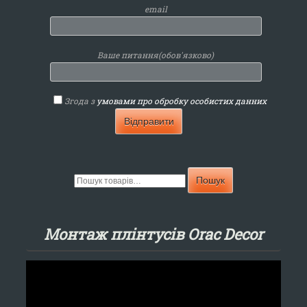
email
Ваше питання(обов'язково)
Згода з
умовами про обробку особистих данних
Ш
Пошук
у
к
а
Монтаж плінтусів Orac Decor
т
и
:
Відеопрогравач