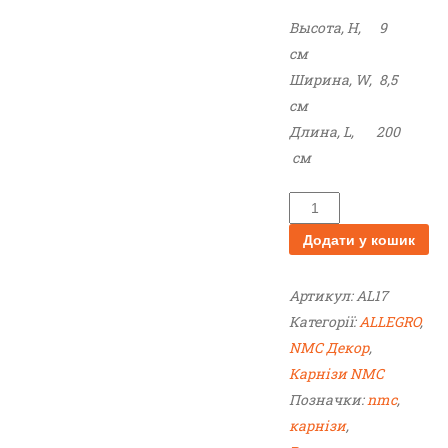
Высота, H,
9
см
Ширина, W,
8,5
см
Длина, L,
200
см
A
L
Додати у кошик
L
E
Артикул:
AL17
G
Категорії:
ALLEGRO
,
R
NMC Декор
,
O
Карнізи NMC
A
Позначки:
nmc
,
L
карнізи
,
1