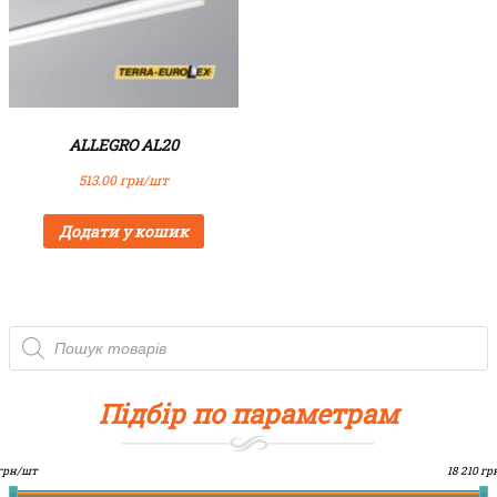
ALLEGRO AL20
513.00
грн/шт
Додати у кошик
P
r
o
d
u
c
Підбір по параметрам
t
s
s
e
a
 грн/шт
18 210 г
r
c